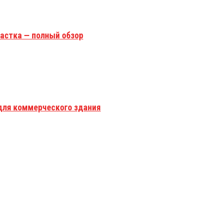
астка — полный обзор
для коммерческого здания