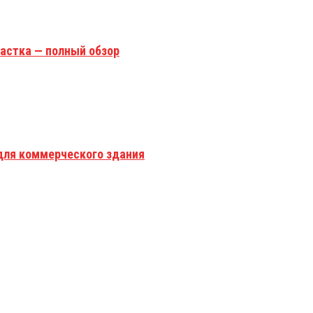
астка — полный обзор
для коммерческого здания