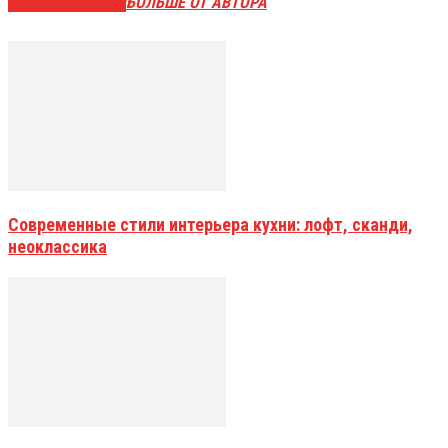
СХОЖИЕ СТАТЬИ
БОЛЬШЕ ОТ АВТОРА
Современные стили интерьера кухни: лофт, сканди,
неоклассика