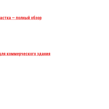
астка — полный обзор
для коммерческого здания