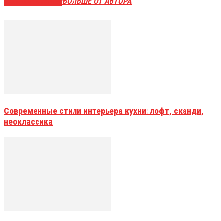
СХОЖИЕ СТАТЬИ
БОЛЬШЕ ОТ АВТОРА
Современные стили интерьера кухни: лофт, сканди,
неоклассика