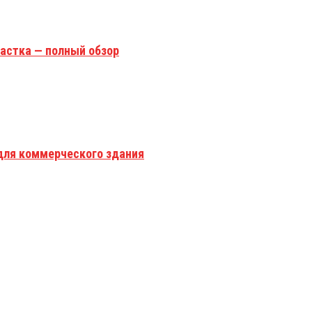
астка — полный обзор
для коммерческого здания