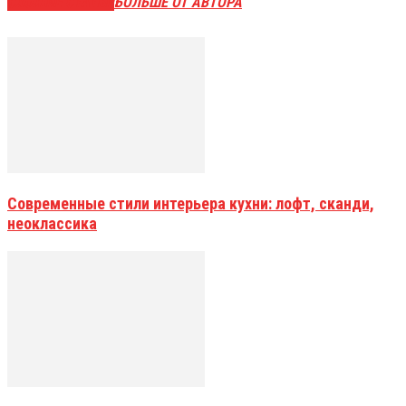
СХОЖИЕ СТАТЬИ
БОЛЬШЕ ОТ АВТОРА
Современные стили интерьера кухни: лофт, сканди,
неоклассика