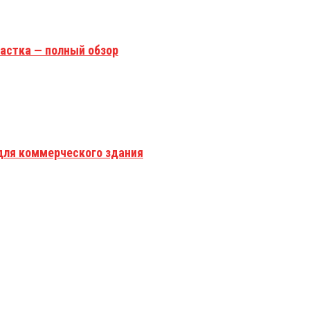
астка — полный обзор
для коммерческого здания