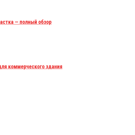
астка — полный обзор
для коммерческого здания