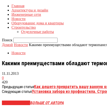
Главная
Архитектура и дизайн
Инженерные сети
Новости
Оборудование дома и квартиры
Строительство
Отделочные работы
Поиск
Домой
Новости
Какими преимуществами обладают термопанел
Новости
Какими преимуществами обладают термо
11.11.2013
0
420
Как дешего превратить вашу ванную к
Предыдущая статья
Установка забора из профнастила. Стро
Следующая статья
СХОЖИЕ СТАТЬИ
БОЛЬШЕ ОТ АВТОРА