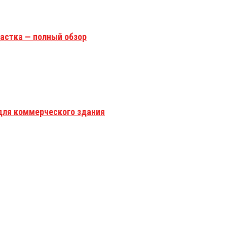
астка — полный обзор
для коммерческого здания