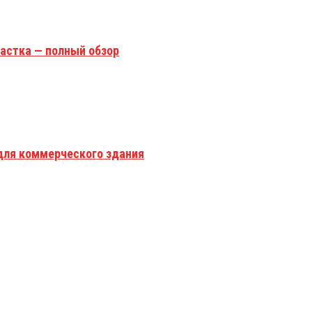
астка — полный обзор
для коммерческого здания