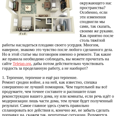
окружающего нас
пространства?
Особенно, если
эти изменения
сподвигли мы
сами, так сказать,
своими же руками.
Как приятно после
столь тяжёлой
работы насладиться плодами своего усердия. Многим,
наверное, знакомо это чувство после любого сделанного дела.
Но в этой статье мы поговорим именно о ремонте. Так какие
же правила необходимо соблюдать, вы можете прочитать на
сайте
Teletap.org
, дабы потом действительно чувствовать
гордость за проделанную работу, а не наоборот?
1. Терпение, терпение и ещё раз терпение.
Ремонт сродни войне, а на ней, как известно, спешка
совершенно не лучший помощник. Чем тщательней вы всё
продумаете, чем точнее составите и распишите план
реконструкции вашего дома, ну или комнаты, если речь идёт о
модернизации лишь части дома, тем лучше будет полученный
результат. Самое главное здесь суметь правильно
спланировать все действия и, конечно же, не забыть сделать
поправку на, скажем так, нештатные ситуации. Разумеется,