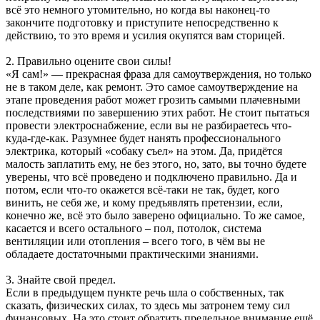
всё это немного утомительно, но когда вы наконец-то
закончите подготовку и приступите непосредственно к
действию, то это время и усилия окупятся вам сторицей.
2. Правильно оцените свои силы!
«Я сам!» — прекрасная фраза для самоутверждения, но только
не в таком деле, как ремонт. Это самое самоутверждение на
этапе проведения работ может грозить самыми плачевными
последствиями по завершению этих работ. Не стоит пытаться
провести электроснабжение, если вы не разбираетесь что-
куда-где-как. Разумнее будет нанять профессионального
электрика, который «собаку съел» на этом. Да, придётся
малость заплатить ему, не без этого, но, зато, вы точно будете
уверены, что всё проведено и подключено правильно. Да и
потом, если что-то окажется всё-таки не так, будет, кого
винить, не себя же, и кому предъявлять претензии, если,
конечно же, всё это было заверено официально. То же самое,
касается и всего остального – пол, потолок, система
вентиляции или отопления – всего того, в чём вы не
обладаете достаточными практическими знаниями.
3. Знайте свой предел.
Если в предыдущем пункте речь шла о собственных, так
сказать, физических силах, то здесь мы затронем тему сил
финансовых. На это стоит обратить предельное внимание ещё