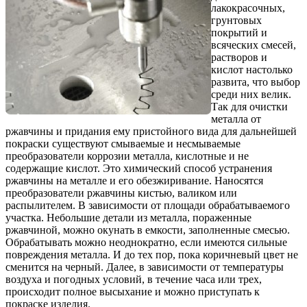
лакокрасочных,
грунтовых
покрытий и
всяческих смесей,
растворов и
кислот настолько
развита, что выбор
среди них велик.
Так для очистки
металла от
ржавчины и придания ему пристойного вида для дальнейшей
покраски существуют смываемые и несмываемые
преобразователи коррозии металла, кислотные и не
содержащие кислот. Это химический способ устранения
ржавчины на металле и его обезжиривание. Наносятся
преобразователи ржавчины кистью, валиком или
распылителем. В зависимости от площади обрабатываемого
участка. Небольшие детали из металла, пораженные
ржавчиной, можно окунать в емкости, заполненные смесью.
Обрабатывать можно неоднократно, если имеются сильные
повреждения металла. И до тех пор, пока коричневый цвет не
сменится на черный. Далее, в зависимости от температуры
воздуха и погодных условий, в течение часа или трех,
происходит полное высыхание и можно приступать к
покраске изделия.