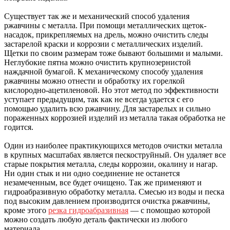
Существует так же и механический способ удаления
ржавчины с металла. При помощи металлических щеток-
насадок, прикрепляемых на дрель, можно очистить следы
застарелой краски и коррозии с металлических изделий.
Щетки по своим размерам тоже бывают большими и малыми.
Неглубокие пятна можно очистить крупнозернистой
наждачной бумагой. К механическому способу удаления
ржавчины можно отнести и обработку их горелкой
кислородно-ацетиленовой. Но этот метод по эффективности
уступает предыдущим, так как не всегда удается с его
помощью удалить всю ржавчину. Для застарелых и сильно
пораженных коррозией изделий из металла такая обработка не
годится.
Один из наиболее практикующихся методов очистки металла
в крупных масштабах является пескоструйный. Он удаляет все
старые покрытия металла, следы коррозии, окалину и нагар.
Ни один стык и ни одно соединение не останется
незамеченным, все будет очищено. Так же применяют и
гидроабразивную обработку металла. Смесью из воды и песка
под высоким давлением производится очистка ржавчины,
кроме этого
резка гидроабразивная
— с помощью которой
можно создать любую деталь фактически из любого
материала.