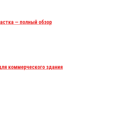
астка — полный обзор
для коммерческого здания