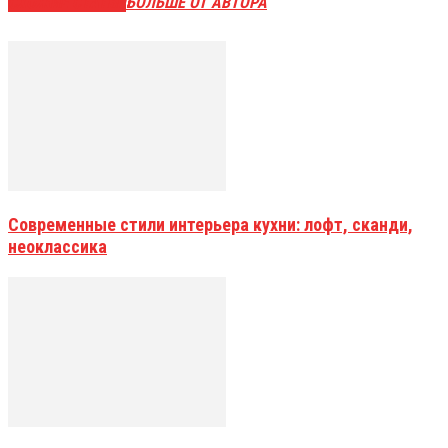
СХОЖИЕ СТАТЬИ
БОЛЬШЕ ОТ АВТОРА
Современные стили интерьера кухни: лофт, сканди,
неоклассика