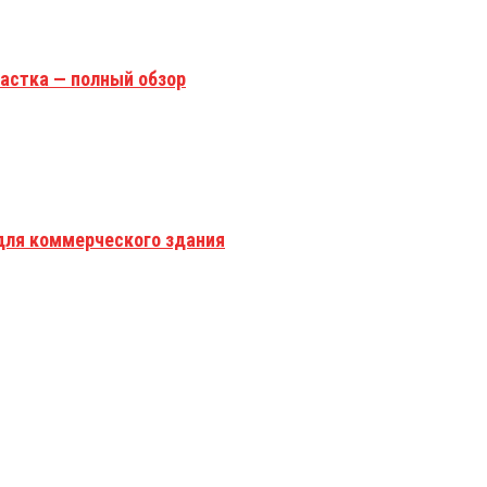
астка — полный обзор
для коммерческого здания