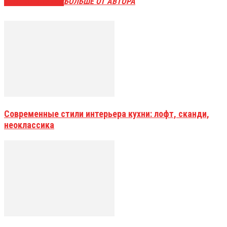
СХОЖИЕ СТАТЬИ
БОЛЬШЕ ОТ АВТОРА
Современные стили интерьера кухни: лофт, сканди,
неоклассика