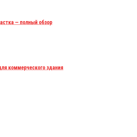
астка — полный обзор
для коммерческого здания