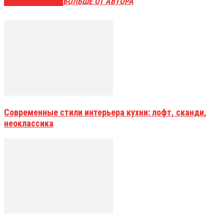
СХОЖИЕ СТАТЬИ
БОЛЬШЕ ОТ АВТОРА
Современные стили интерьера кухни: лофт, сканди,
неоклассика