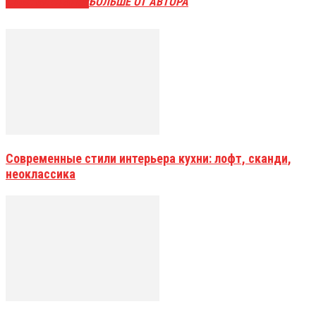
СХОЖИЕ СТАТЬИ
БОЛЬШЕ ОТ АВТОРА
Современные стили интерьера кухни: лофт, сканди,
неоклассика