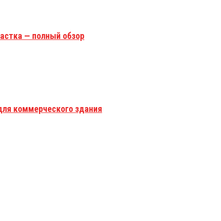
астка — полный обзор
для коммерческого здания