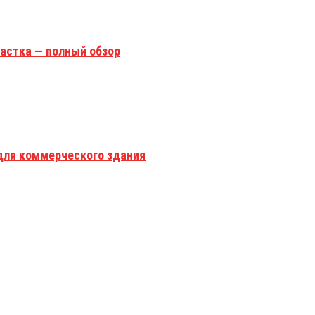
астка — полный обзор
для коммерческого здания