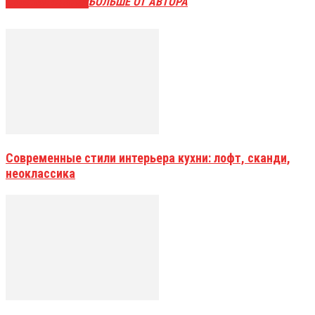
СХОЖИЕ СТАТЬИ
БОЛЬШЕ ОТ АВТОРА
Современные стили интерьера кухни: лофт, сканди,
неоклассика