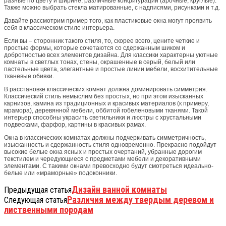
разные по цвету и ширине, различные конфигурации (арочные, круглые).
Также можно выбрать стекла матированные, с надписями, рисунками и т.д.
Давайте рассмотрим пример того, как пластиковые окна могут проявить
себя в классическом стиле интерьера.
Если вы – сторонник такого стиля, то, скорее всего, цените четкие и
простые формы, которые сочетаются со сдержанным шиком и
добротностью всех элементов дизайна. Для классики характерны уютные
комнаты в светлых тонах, стены, окрашенные в серый, белый или
пастельные цвета, элегантные и простые линии мебели, восхитительные
тканевые обивки.
В расстановке классических комнат должна доминировать симметрия.
Классический стиль немыслим без простых, но при этом изысканных
карнизов, камина из традиционных и красивых материалов (к примеру,
мрамора), деревянной мебели, оббитой гобеленовыми тканями. Такой
интерьер способны украсить светильники и люстры с хрустальными
подвесками, фарфор, картины в красивых рамах.
Окна в классических комнатах должны подчеркивать симметричность,
изысканность и сдержанность стиля одновременно. Прекрасно подойдут
высокие белые окна ясных и простых очертаний, убранные дорогим
текстилем и чередующиеся с предметами мебели и декоративными
элементами. С такими окнами превосходно будут смотреться идеально-
белые или «мраморные» подоконники.
Дизайн ванной комнаты
Предыдущая статья
Различия между твердым деревом и
Следующая статья
лиственными породам