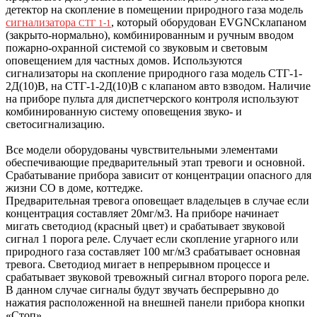
детектор на скопление в помещении природного газа модель
сигнализатора
, который оборудован EVGNCклапаном
СТГ 1-1
(закрыто-нормально), комбинированным и ручным вводом
пожарно-охранной системой со звуковым и световым
оповещением для частных домов. Используются
сигнализаторы на скопление природного газа модель СТГ-1-
2Д(10)В, на СТГ-1-2Д(10)В с клапаном авто взводом. Наличие
на приборе пульта для диспетчерского контроля используют
комбинированную систему оповещения звуко- и
светосигнализацию.
Все модели оборудованы чувствительными элементами
обеспечивающие предварительный этап тревоги и основной.
Срабатывание прибора зависит от концентрации опасного для
жизни СО в доме, коттедже.
Предварительная тревога оповещает владельцев в случае если
концентрация составляет 20мг/м3. На приборе начинает
мигать светодиод (красный цвет) и срабатывает звуковой
сигнал 1 порога реле. Случает если скопление угарного или
природного газа составляет 100 мг/м3 срабатывает основная
тревога. Светодиод мигает в непрерывном процессе и
срабатывает звуковой тревожный сигнал второго порога реле.
В данном случае сигналы будут звучать беспрерывно до
нажатия расположенной на внешней панели прибора кнопки
«Стоп».