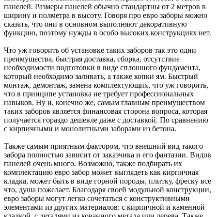
панелей. Размеры панелей обычно стандартны от 2 метров в
ширину и полметра в высоту. Говоря про евро заборы можно
сказать, что они в основном выполняют декоративную
функцию, поэтому нужды в особо высоких конструкциях нет.
Что уж говорить об установке таких заборов так это одни
преимущества, быстрая доставка, сборка, отсутствие
необходимости подготовки в виде сплошного фундамента,
который необходимо заливать, а также копки ям. Быстрый
монтаж, демонтаж, замена комплектующих, что уж говорить,
что в принципе установка не требует профессиональных
навыков. Ну и, конечно же, самым главным преимуществом
таких заборов является финансовая сторона вопроса, которая
получается гораздо дешевле даже с доставкой. По сравнению
с кирпичными и монолитными заборами из бетона.
Также самым приятным фактором, что внешний вид такого
забора полностью зависит от заказчика и его фантазии. Видов
панелей очень много. Возможно, также подбирать их
комплектацию евро забор может выглядеть как кирпичная
кладка, может быть в виде горной породы, плитку, фреску все
что, душа пожелает. Благодаря своей модульной конструкции,
евро заборы могут легко сочетаться с конструктивными
элементами из других материалов: с кирпичной и каменной
кладкой, с деталями из кованного метала или дерева. Также