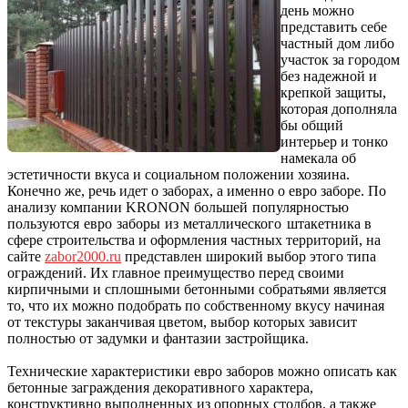
день можно
представить себе
частный дом либо
участок за городом
без надежной и
крепкой защиты,
которая дополняла
бы общий
интерьер и тонко
намекала об
эстетичности вкуса и социальном положении хозяина.
Конечно же, речь идет о заборах, а именно о евро заборе. По
анализу компании KRONON
большей популярностью
пользуются евро заборы из металлического штакетника
в
сфере строительства и оформления частных территорий, на
сайте
zabor2000.ru
представлен широкий выбор этого типа
ограждений. Их главное преимущество перед своими
кирпичными и сплошными бетонными собратьями является
то, что их можно подобрать по собственному вкусу начиная
от текстуры заканчивая цветом, выбор которых зависит
полностью от задумки и фантазии застройщика.
Технические характеристики евро заборов можно описать как
бетонные заграждения декоративного характера,
конструктивно выполненных из опорных столбов, а также