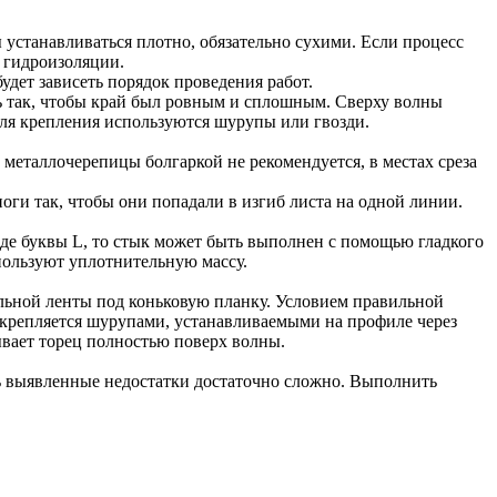
устанавливаться плотно, обязательно сухими. Если процесс
у гидроизоляции.
удет зависеть порядок проведения работ.
ь так, чтобы край был ровным и сплошным. Сверху волны
Для крепления используются шурупы или гвозди.
ы металлочерепицы болгаркой не рекомендуется, в местах среза
ноги так, чтобы они попадали в изгиб листа на одной линии.
де буквы L, то стык может быть выполнен с помощью гладкого
пользуют уплотнительную массу.
тельной ленты под коньковую планку. Условием правильной
закрепляется шурупами, устанавливаемыми на профиле через
вает торец полностью поверх волны.
ть выявленные недостатки достаточно сложно. Выполнить