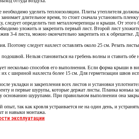
выход оттуда воздуха.
 необходимо уделить теплоизоляции. Плиты утеплителя должны 
занимает длительное время, то стоит сначала установить пленк
у, следует определить тип металлочерепицы и крыши. От этого б
обходимо уложить и закрепить первый лист. Второй лист уложит
ожив 3-4 листа, можно окончательно закрепить их к обрешетке. 
ия. Поэтому следует нахлест оставлять около 25 см. Резать лист
 подошвой. Нельзя становиться на гребень волны и ставить обе 
ет несколько способов его выполнения. Если форма крыши в ви
 их с шириной нахлеста более 15 см. Для герметизации швов ис
о после укладки и закрепления всех листов и установки уплотни
 ленту и первые шурупы, которые держат листы. Планка конька 
му основанию шурупами. При правильном выполнении она закры
опыт, так как кровля устраивается не на один день, и устраня
ыт и навыки монтажа.
ости эксплуатации