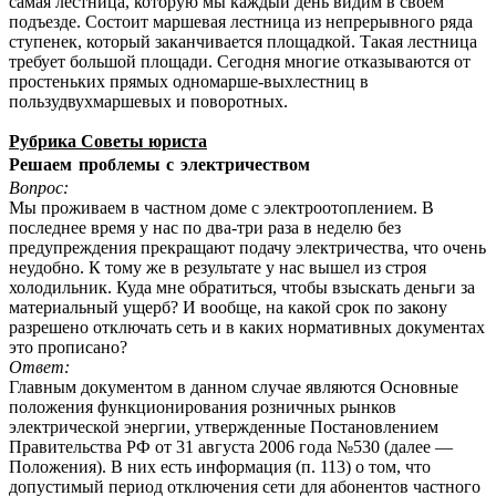
самая лестница, которую мы каждый день видим в своем
подъезде. Состоит маршевая лестница из непрерывного ряда
ступенек, который заканчивается площадкой. Такая лестница
требует большой площади. Сегодня многие отказываются от
простеньких прямых одномарше-выхлестниц в
пользудвухмаршевых и поворотных.
Рубрика Советы юриста
Решаем проблемы с электричеством
Вопрос:
Мы проживаем в частном доме с электроотоплением. В
последнее время у нас по два-три раза в неделю без
предупреждения прекращают подачу электричества, что очень
неудобно. К тому же в результате у нас вышел из строя
холодильник. Куда мне обратиться, чтобы взыскать деньги за
материальный ущерб? И вообще, на какой срок по закону
разрешено отключать сеть и в каких нормативных документах
это прописано?
Ответ:
Главным документом в данном случае являются Основные
положения функционирования розничных рынков
электрической энергии, утвержденные Постановлением
Правительства РФ от 31 августа 2006 года №530 (далее —
Положения). В них есть информация (п. 113) о том, что
допустимый период отключения сети для абонентов частного