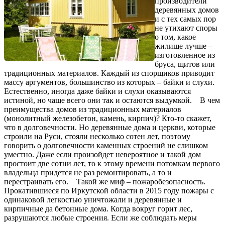
производители
деревянных домов
и с тех самых пор
не утихают споры
о том, какое
жилище лучше –
изготовленное из
бруса, щитов или
традиционных материалов. Каждый из спорщиков приводит
массу аргументов, большинство из которых – байки и слухи.
Естественно, иногда даже байки и слухи оказываются
истиной, но чаще всего они так и остаются выдумкой. В чем
преимущества домов из традиционных материалов
(монолитный железобетон, камень, кирпич)? Кто-то скажет,
что в долговечности. Но деревянные дома и церкви, которые
строили на Руси, стояли несколько сотен лет, поэтому
говорить о долговечности каменных строений не слишком
уместно. Даже если произойдет невероятное и такой дом
простоит две сотни лет, то к этому времени потомкам первого
владельца придется не раз ремонтировать, а то и
перестраивать его. Такой же миф – пожаробезопасность.
Прокатившиеся по Иркутской области в 2015 году пожары с
одинаковой легкостью уничтожали и деревянные и
кирпичные да бетонные дома. Когда вокруг горит лес,
разрушаются любые строения. Если же соблюдать меры