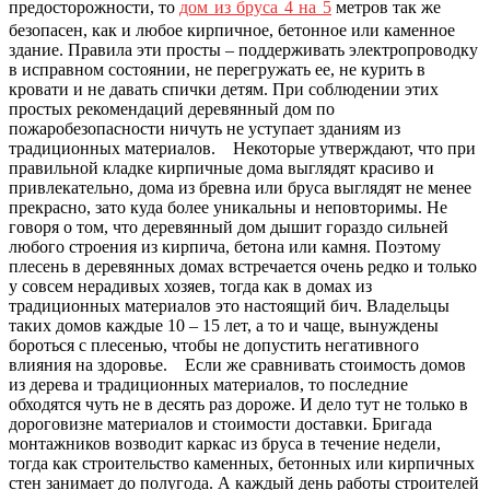
предосторожности, то
дом из бруса 4 на 5
метров так же
безопасен, как и любое кирпичное, бетонное или каменное
здание. Правила эти просты – поддерживать электропроводку
в исправном состоянии, не перегружать ее, не курить в
кровати и не давать спички детям. При соблюдении этих
простых рекомендаций деревянный дом по
пожаробезопасности ничуть не уступает зданиям из
традиционных материалов. Некоторые утверждают, что при
правильной кладке кирпичные дома выглядят красиво и
привлекательно, дома из бревна или бруса выглядят не менее
прекрасно, зато куда более уникальны и неповторимы. Не
говоря о том, что деревянный дом дышит гораздо сильней
любого строения из кирпича, бетона или камня. Поэтому
плесень в деревянных домах встречается очень редко и только
у совсем нерадивых хозяев, тогда как в домах из
традиционных материалов это настоящий бич. Владельцы
таких домов каждые 10 – 15 лет, а то и чаще, вынуждены
бороться с плесенью, чтобы не допустить негативного
влияния на здоровье. Если же сравнивать стоимость домов
из дерева и традиционных материалов, то последние
обходятся чуть не в десять раз дороже. И дело тут не только в
дороговизне материалов и стоимости доставки. Бригада
монтажников возводит каркас из бруса в течение недели,
тогда как строительство каменных, бетонных или кирпичных
стен занимает до полугода. А каждый день работы строителей