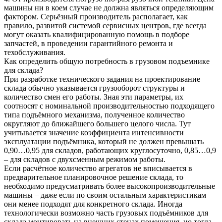
машины ни в коем случае не должна являться определяющим
фактором. Серьёзный производитель располагает, как
правило, развитой системой сервисных центров, где всегда
могут оказать квалифицированную помощь в подборе
запчастей, в проведении гарантийного ремонта и
техобслуживания.
Как определить общую потребность в грузовом подъемнике
для склада?
При разработке технического задания на проектирование
склада обычно указывается грузооборот структуры и
количество смен его работы. Зная эти параметры, их
соотносят с номинальной производительностью подходящего
типа подъёмного механизма, полученное количество
округляют до ближайшего большего целого числа. Тут
учитывается значение коэффициента интенсивности
эксплуатации подъёмника, который не должен превышать
0,90…0,95 для складов, работающих круглосуточно, 0,85…0,9
– для складов с двухсменным режимом работы.
Если расчётное количество агрегатов не вписывается в
предварительное планировочное решение склада, то
необходимо предусматривать более высокопроизводительные
машины – даже если по своим остальным характеристикам
они менее подходят для конкретного склада. Иногда
технологически возможно часть грузовых подъёмников для
склада монтировать на внешних стенах помещения, но тогда