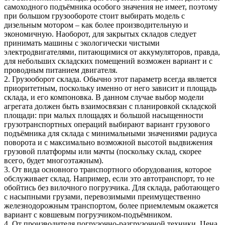
самоходного подъёмника особого значения не имеет, поэтому
при большом грузообороте стоит выбирать модель с
дизельным мотором – как более производительную и
экономичную. Наоборот, для закрытых складов следует
принимать машины с экологически чистыми
электродвигателями, питающимися от аккумуляторов, правда,
для небольших складских помещений возможен вариант и с
проводным питанием двигателя.
2. Грузооборот склада. Обычно этот параметр всегда является
приоритетным, поскольку именно от него зависит и площадь
склада, и его компоновка. В данном случае выбор модели
агрегата должен быть взаимосвязан с планировкой складской
площади: при малых площадях и большой насыщенности
грузотранспортных операций выбирают вариант грузового
подъёмника для склада с минимальными значениями радиуса
поворота и с максимально возможной высотой выдвижения
грузовой платформы или мачты (поскольку склад, скорее
всего, будет многоэтажным).
3. От вида основного транспортного оборудования, которое
обслуживает склад. Например, если это автотранспорт, то не
обойтись без вилочного погрузчика. Для склада, работающего
с насыпными грузами, перевозимыми преимущественно
железнодорожным транспортом, более приемлемым окажется
вариант с ковшевым погрузчиком-подъёмником.
4. От производителя погрузочно-разгрузочной техники. Цена