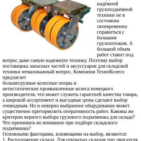
надёжной
грузоподъёмной
техники не в
состоянии
своевременно
справиться с
большим
грузопотоком. А
большой объем
работ ставит под
вопрос даже самую надежную технику. Поэтому выбор
поставщика запасных частей и аксуссуаров для складской
техники немаловажный вопрос. Компания ТехноКолесо
предлагает
большегрузные колесные опоры и
антистатические промышленные колеса немецкого
производителя, что может служить гарантией качества товара,
а широкий ассортимент и выгодные цены сделают выбор
очевидным. Но и неверно выбранное оборудование может
существенно притормозить оперативность работ. Каковы же
критерии верного выбора грузового подъемника для склада?
Что принимать во внимание при подборе складского
подъёмника?
Основными факторами, влияющими на выбор, являются:
1. Расположение склада. Для открытых складов тип двигателя