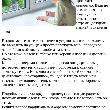
пролетает
незаметно. Ведь не
оглянешься, как
подкрадется
слякотная осень, с
ветрами, дождями,
а за ней и снежная
зима.
В такое межсезонье так и хочется уединиться в теплом доме,
не выходить на улицу, а просто переждать всю непогоду за
чашкой чая в обнимку с любимым котом.
Но это можно сделать только при хорошей изоляции дверей и
окон.
Конечно, с дверьми проще, а окна, если они деревянные,
потребуют немалых усилий для подготовки к осеннее-
зимнему сезону. Есть много способов «заклейки окон». Если
действовать «по-старинке», то надо заткнуть ватой или
газетами имеющиеся щели, можно использовать поролон,
заклеить скотчем и т.д., и т.п.
Подобные хлопоты вряд ли принесут ежегодную радость,
поэтому лучше сделать так, чтобы лет 40-50 не вспоминать об
этом.
Решить вопрос кардинальным образом помогут пластиковые