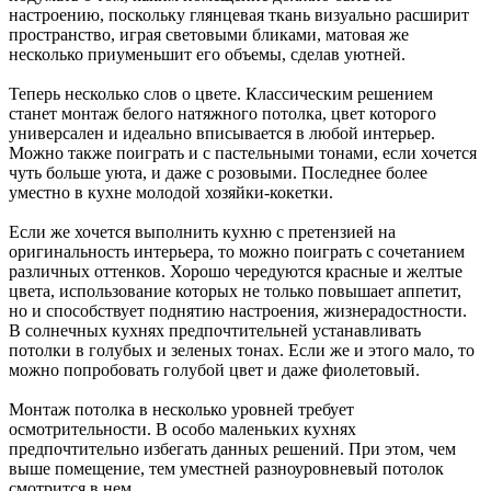
настроению, поскольку глянцевая ткань визуально расширит
пространство, играя световыми бликами, матовая же
несколько приуменьшит его объемы, сделав уютней.
Теперь несколько слов о цвете. Классическим решением
станет монтаж белого натяжного потолка, цвет которого
универсален и идеально вписывается в любой интерьер.
Можно также поиграть и с пастельными тонами, если хочется
чуть больше уюта, и даже с розовыми. Последнее более
уместно в кухне молодой хозяйки-кокетки.
Если же хочется выполнить кухню с претензией на
оригинальность интерьера, то можно поиграть с сочетанием
различных оттенков. Хорошо чередуются красные и желтые
цвета, использование которых не только повышает аппетит,
но и способствует поднятию настроения, жизнерадостности.
В солнечных кухнях предпочтительней устанавливать
потолки в голубых и зеленых тонах. Если же и этого мало, то
можно попробовать голубой цвет и даже фиолетовый.
Монтаж потолка в несколько уровней требует
осмотрительности. В особо маленьких кухнях
предпочтительно избегать данных решений. При этом, чем
выше помещение, тем уместней разноуровневый потолок
смотрится в нем.