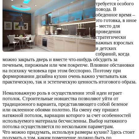
требуется особого
повода. В
обеденное время –
это готовка, в иное
– место для
проведения
стратегически
важных взрослых
и детских
собраний, когда
можно закрыть дверь и вместе что-нибудь обсудить за
печеньем, пирожным или чем покрепче. Влияние обстановки
на психику человека при этом бесспорно. Поэтому при
формировании дизайна кухни очень важно учитывать как
практическую, так и эстетическую ценность итогового образа.
Немаловажную роль в осуществлении этой идеи играет
потолок. Строительные новшества позволяют уйти от
традиционного варианта, представляющего собой беленое
или оклеенное обоями полотно. На смену ему пришел
натяжной потолок, вариации которого за счет особенностей
используемого материала бесчисленны. Выбор натяжного
потолка осуществляется по нескольким параметрам.
Что можно придумать, используя размеры кухни? Здесь стоит
подумать о том, каким помещение должно быть по