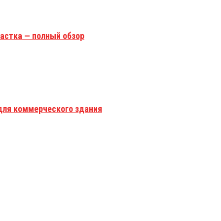
астка — полный обзор
для коммерческого здания