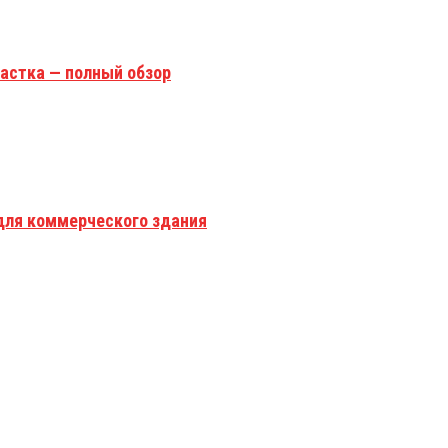
астка — полный обзор
для коммерческого здания