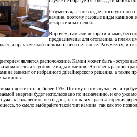
случае не образуется золы, да и копоть п
Разумеется, газ не создает того уютного 
камина, поэтому газовые виды каминов вс
декоративных целей.
Впрочем, самыми декоративными, бесспо
предназначены для отопления, а пламя и
дает, а практической пользы от него нет вовсе. Разумеется, инте
итерием является расположение. Камин может быть «островным
 можно считать угловые виды каминов. Это очень распростране
мина зависит от избранного дизайнерского решения, а также пр
ли каминов.
жет достигать не более 15%. Потому в том случае, если требу
аемой энергии будет использовано по назначению, и его уже мо
уже, к сожалению, не создаст, так как вся красота горения дер
оцесса, то смело выбирайте такой тип камина, так как это позв