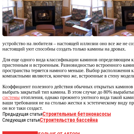
устройство на любителя – настоящей иллюзии оно все же не соз
настоящий уют способны создать только камины на дровах.
Для еще одного вида классификации каминов определяющим кр
пристенным и встроенным. Разновидностью встроенного камина
пространства теряется намного меньше. Выбор расположения ка
компактными являются, конечно же, встроенные в стену моде
Коэффициент полезного действия обычных открытых каминов мо
выбрать закрытый тип камина. В этом случае до 80% вырабатыв
системы
отопления, однако прежнего уютного вида такой камин 
ваши требования не на столько жестки к эстетическому виду пр
он все таки создаст.
Строительные бетононасосы
Предыдущая статья
Строительство бассейна
Следующая статья