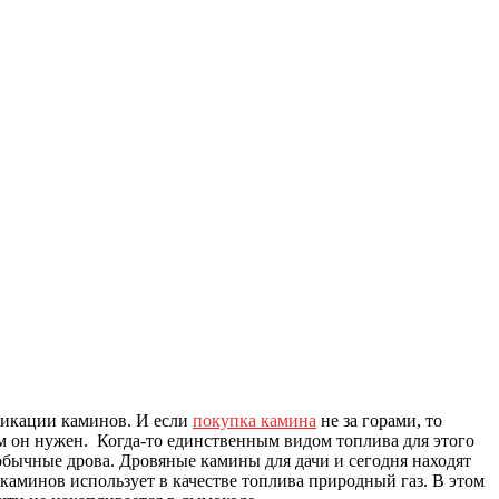
фикации каминов. И если
покупка камина
не за горами, то
ам он нужен. Когда-то единственным видом топлива для этого
бычные дрова. Дровяные камины для дачи и сегодня находят
каминов использует в качестве топлива природный газ. В этом