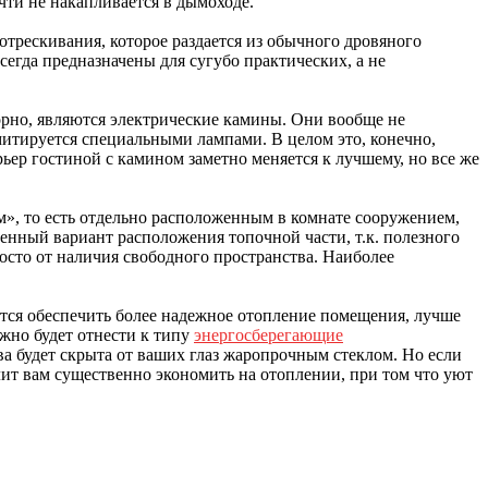
очти не накапливается в дымоходе.
потрескивания, которое раздается из обычного дровяного
егда предназначены для сугубо практических, а не
рно, являются электрические камины. Они вообще не
митируется специальными лампами. В целом это, конечно,
рьер гостиной с камином заметно меняется к лучшему, но все же
», то есть отдельно расположенным в комнате сооружением,
нный вариант расположения топочной части, т.к. полезного
осто от наличия свободного пространства. Наиболее
ется обеспечить более надежное отопление помещения, лучше
жно будет отнести к типу
энергосберегающие
ева будет скрыта от ваших глаз жаропрочным стеклом. Но если
олит вам существенно экономить на отоплении, при том что уют