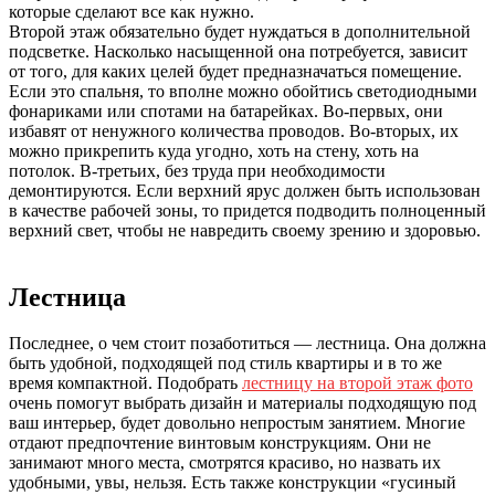
которые сделают все как нужно.
Второй этаж обязательно будет нуждаться в дополнительной
подсветке. Насколько насыщенной она потребуется, зависит
от того, для каких целей будет предназначаться помещение.
Если это спальня, то вполне можно обойтись светодиодными
фонариками или спотами на батарейках. Во-первых, они
избавят от ненужного количества проводов. Во-вторых, их
можно прикрепить куда угодно, хоть на стену, хоть на
потолок. В-третьих, без труда при необходимости
демонтируются. Если верхний ярус должен быть использован
в качестве рабочей зоны, то придется подводить полноценный
верхний свет, чтобы не навредить своему зрению и здоровью.
Лестница
Последнее, о чем стоит позаботиться — лестница. Она должна
быть удобной, подходящей под стиль квартиры и в то же
время компактной. Подобрать
лестницу на второй этаж фото
очень помогут выбрать дизайн и материалы подходящую под
ваш интерьер, будет довольно непростым занятием. Многие
отдают предпочтение винтовым конструкциям. Они не
занимают много места, смотрятся красиво, но назвать их
удобными, увы, нельзя. Есть также конструкции «гусиный