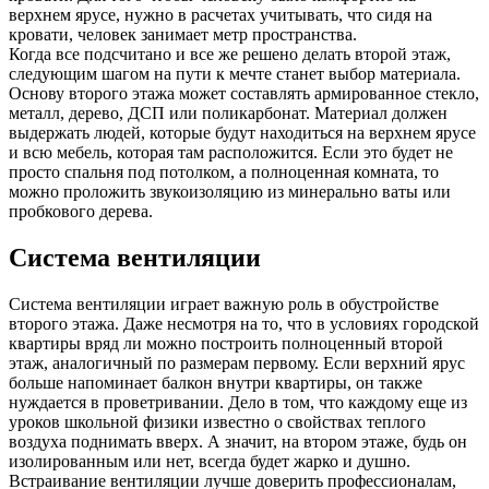
верхнем ярусе, нужно в расчетах учитывать, что сидя на
кровати, человек занимает метр пространства.
Когда все подсчитано и все же решено делать второй этаж,
следующим шагом на пути к мечте станет выбор материала.
Основу второго этажа может составлять армированное стекло,
металл, дерево, ДСП или поликарбонат. Материал должен
выдержать людей, которые будут находиться на верхнем ярусе
и всю мебель, которая там расположится. Если это будет не
просто спальня под потолком, а полноценная комната, то
можно проложить звукоизоляцию из минерально ваты или
пробкового дерева.
Система вентиляции
Система вентиляции играет важную роль в обустройстве
второго этажа. Даже несмотря на то, что в условиях городской
квартиры вряд ли можно построить полноценный второй
этаж, аналогичный по размерам первому. Если верхний ярус
больше напоминает балкон внутри квартиры, он также
нуждается в проветривании. Дело в том, что каждому еще из
уроков школьной физики известно о свойствах теплого
воздуха поднимать вверх. А значит, на втором этаже, будь он
изолированным или нет, всегда будет жарко и душно.
Встраивание вентиляции лучше доверить профессионалам,