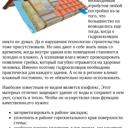
необходимым
атрибутом любой
постройки из-за
того, что
большинство их
возводились еще
тогда, когда о
гидроизоляции
никто не думал. Да и нарушения технологии строительства
тоже присутствовали. Но они дают о себе знать лишь со
временем, когда внутри здания или помещения становится
холодно и влажно. А излишняя влага может провоцировать
появление грибка, который пагубно отражается на здоровье
человека. Именно поэтому гидроизоляция необходима
практически для каждого здания. А если в регионе климат
влажный постоянно, то ее обязательно нужно использовать.
Наиболее известным ее видом является изофлекс. Этот
материал отлично защищает здание от воды и сохранит в нем
уют, сухость и тепло. Чтобы он осуществлял свои функции
качественно,его нужно:
загерметизировать в районе закладок;
уплотнить в районе горизонтального края поверхности
стены;
особенно хорошо уплотнить в тех местах, где изоляция