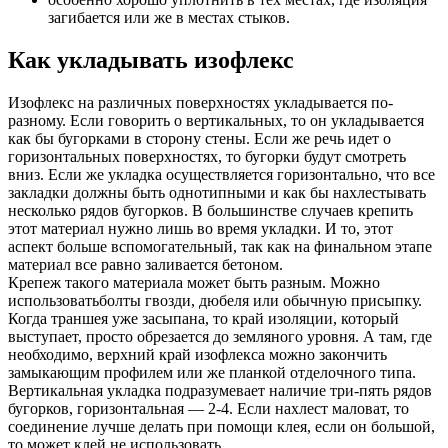
загибается или же в местах стыков.
Как укладывать изофлекс
Изофлекс на различных поверхностях укладывается по-
разному. Если говорить о вертикальных, то он укладывается
как бы бугорками в сторону стены. Если же речь идет о
горизонтальных поверхностях, то бугорки будут смотреть
вниз. Если же укладка осуществляется горизонтально, что все
закладки должны быть однотипными и как бы нахлестывать
несколько рядов бугорков. В большинстве случаев крепить
этот материал нужно лишь во время укладки. И то, этот
аспект больше вспомогательный, так как на финальном этапе
материал все равно заливается бетоном.
Крепеж такого материала может быть разным. Можно
использоватьболты гвозди, дюбеля или обычную присыпку.
Когда траншея уже засыпана, то край изоляции, который
выступает, просто обрезается до земляного уровня. А там, где
необходимо, верхний край изофлекса можно закончить
замыкающим профилем или же планкой отделочного типа.
Вертикальная укладка подразумевает наличие три-пять рядов
бугорков, горизонтальная — 2-4. Если нахлест маловат, то
соединение лучше делать при помощи клея, если он большой,
то может клей не использовать.