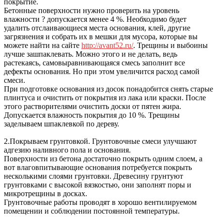
покрытие.
Бетонные поверхности нужно проверить на уровень
влажности ? допускается менее 4 %. Необходимо будет
удалить отслаивающиеся места основания, клей, другие
загрязнения и собрать их в мешки для мусора, которые вы
можете найти на сайте
http://avant52.ru/
. Трещины и выбоины
лучше зашпаклевать. Можно этого и не делать, ведь
растекаясь, самовыравнивающаяся смесь заполнит все
дефекты основания. Но при этом увеличится расход самой
смеси.
При подготовке основания из досок понадобится снять старые
плинтуса и очистить от покрытия из лака или краски. После
этого растворителями очистить доски от пятен жира.
Допускается влажность покрытия до 10 %. Трещины
заделываем шпаклевкой по дереву.
2.
Покрываем грунтовкой. Грунтовочные смеси улучшают
адгезию наливного пола и основания.
Поверхности из бетона достаточно покрыть одним слоем, а
вот влаговпитывающие основания потребуется покрыть
несколькими слоями грунтовки. Древесину грунтуют
грунтовками с высокой вязкостью, они заполнят поры и
микротрещины в досках.
Грунтовочные работы проводят в хорошо вентилируемом
помещении и соблюдении постоянной температуры.