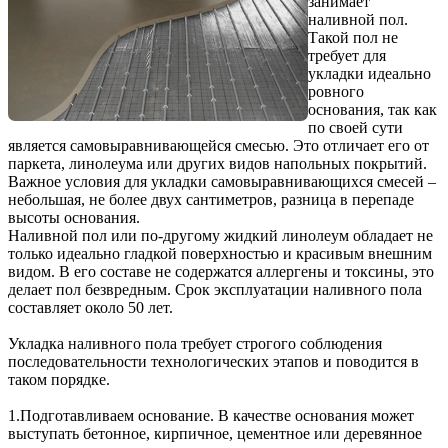
занимает
наливной пол.
Такой пол не
требует для
укладки идеально
ровного
основания, так как
по своей сути
является самовыравнивающейся смесью. Это отличает его от
паркета, линолеума или других видов напольных покрытий.
Важное условия для укладки самовыравнивающихся смесей –
небольшая, не более двух сантиметров, разница в перепаде
высоты основания.
Наливной пол или по-другому жидкий линолеум обладает не
только идеально гладкой поверхностью и красивым внешним
видом. В его составе не содержатся аллергены и токсины, это
делает пол безвредным. Срок эксплуатации наливного пола
составляет около 50 лет.
Укладка наливного пола требует строгого соблюдения
последовательности технологических этапов и поводится в
таком порядке.
1.
Подготавливаем основание. В качестве основания может
выступать бетонное, кирпичное, цементное или деревянное