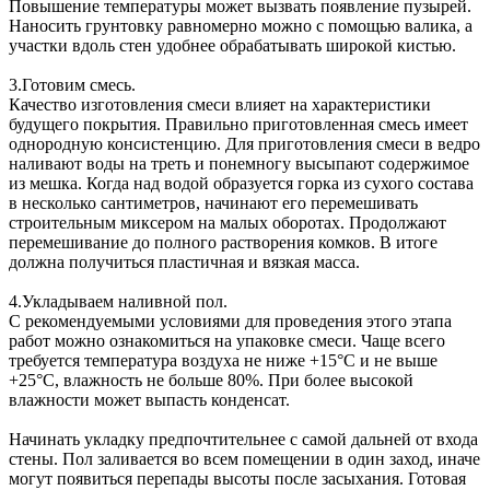
Повышение температуры может вызвать появление пузырей.
Наносить грунтовку равномерно можно с помощью валика, а
участки вдоль стен удобнее обрабатывать широкой кистью.
3.
Готовим смесь.
Качество изготовления смеси влияет на характеристики
будущего покрытия. Правильно приготовленная смесь имеет
однородную консистенцию. Для приготовления смеси в ведро
наливают воды на треть и понемногу высыпают содержимое
из мешка. Когда над водой образуется горка из сухого состава
в несколько сантиметров, начинают его перемешивать
строительным миксером на малых оборотах. Продолжают
перемешивание до полного растворения комков. В итоге
должна получиться пластичная и вязкая масса.
4.
Укладываем наливной пол.
С рекомендуемыми условиями для проведения этого этапа
работ можно ознакомиться на упаковке смеси. Чаще всего
требуется температура воздуха не ниже +15°С и не выше
+25°С, влажность не больше 80%. При более высокой
влажности может выпасть конденсат.
Начинать укладку предпочтительнее с самой дальней от входа
стены. Пол заливается во всем помещении в один заход, иначе
могут появиться перепады высоты после засыхания. Готовая