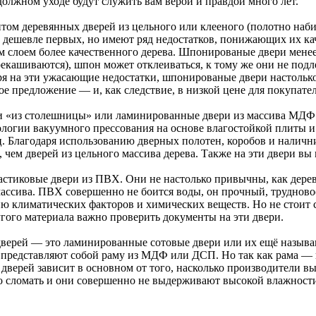
должном уходе будут служить вам верой и правдой много лет.
ом деревянных дверей из цельного или клееного (полотно наби
 дешевле первых, но имеют ряд недостатков, понижающих их кач
 слоем более качественного дерева. Шпонированые двери менее
екашиваются), шпон может отклеиваться, к тому же они не подле
я на эти ужасающие недостатки, шпонированые двери настолько
е предложение — и, как следствие, в низкой цене для покупате
и «из столешницы» или ламинированные двери из массива МДФ
огии вакуумного прессования на основе влагостойкой плиты и 
. Благодаря использованию дверных полотен, коробов и налични
чем дверей из цельного массива дерева. Также на эти двери вы 
ластиковые двери из ПВХ. Они не настолько привычны, как дере
ассива. ПВХ совершенно не боится воды, он прочный, трудново
ию климатических факторов и химических веществ. Но не стоит с
угого материала важно проверить документы на эти двери.
верей — это ламинированные сотовые двери или их ещё называ
 представляют собой раму из МДФ или ДСП. Но так как рама — к
дверей зависит в основном от того, насколько производители вы
о сломать и они совершенно не выдерживают высокой влажности