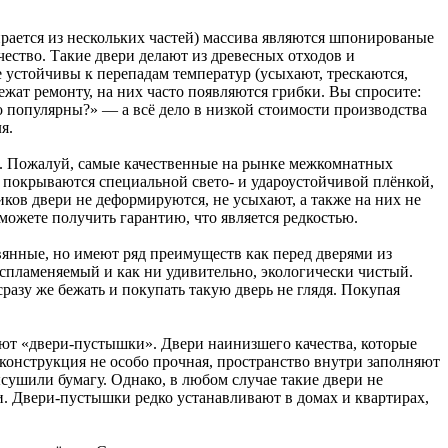
рается из нескольких частей) массива являются шпонированые
ество. Такие двери делают из древесных отходов и
 устойчивы к перепадам температур (усыхают, трескаются,
жат ремонту, на них часто появляются грибки. Вы спросите:
 популярны?» — а всё дело в низкой стоимости производства
ля.
. Пожалуй, самые качественные на рынке межкомнатных
покрываются специальной свето- и удароустойчивой плёнкой,
ков двери не деформируются, не усыхают, а также на них не
можете получить гарантию, что является редкостью.
вянные, но имеют ряд преимуществ как перед дверями из
спламеняемый и как ни удивительно, экологически чистый.
разу же бежать и покупать такую дверь не глядя. Покупая
ют «двери-пустышки». Двери наинизшего качества, которые
онструкция не особо прочная, пространство внутри заполняют
сушили бумагу. Однако, в любом случае такие двери не
. Двери-пустышки редко устанавливают в домах и квартирах,