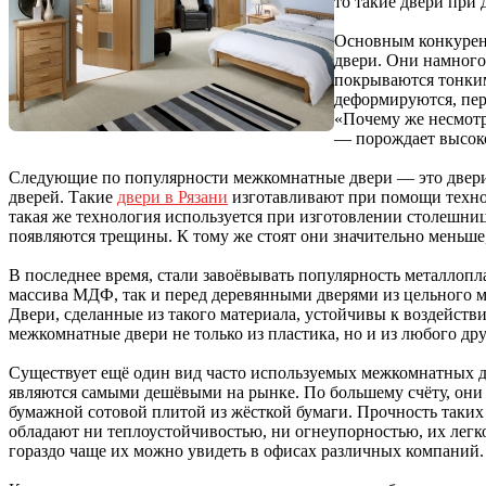
то такие двери при 
Основным конкурент
двери. Они намного
покрываются тонким
деформируются, пер
«Почему же несмотр
— порождает высоко
Следующие по популярности межкомнатные двери — это двер
дверей. Такие
двери в Рязани
изготавливают при помощи технол
такая же технология используется при изготовлении столешниц
появляются трещины. К тому же стоят они значительно меньше, 
В последнее время, стали завоёвывать популярность металлоп
массива МДФ, так и перед деревянными дверями из цельного м
Двери, сделанные из такого материала, устойчивы к воздейств
межкомнатные двери не только из пластика, но и из любого др
Существует ещё один вид часто используемых межкомнатных д
являются самыми дешёвыми на рынке. По большему счёту, они
бумажной сотовой плитой из жёсткой бумаги. Прочность таких 
обладают ни теплоустойчивостью, ни огнеупорностью, их легк
гораздо чаще их можно увидеть в офисах различных компаний.