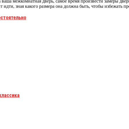
на ваша межкомнатная дверь, самое время произвести замеры две
ит идти, зная какого размера она должна быть, чтобы избежать п
остоятельно
оклассика