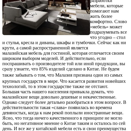
разработки
мебели, которые
помогают нам
жить более
комфортно. Слово
«мебель» может
подразумевать все
что угодно – стол
и стулья, кресла и диваны, шкафы и тумбочки. Сейчас как ни
крути, а самой распространенной является
малазийская мебель для гостиной, которая отличается своим
широким выбором моделей. И действительно, если
поспрашивать о производителе той или иной продукции, вы
сразу узнаете, что 85% изделий сделано в Китае. Не будем
также забывать о том, что М
алазия
признана один из самых
крупных государств в мире. Что касается развития новейших
технологий, то в этом государстве также не отстают.
Большая часть нашего населения привыкла думать, что
малазийские
вещи довольно дешевые и некачественные.
Однако следует более детально разобраться в этом вопросе. В
действительности такая «слава» появилась во времена
девяностых, когда к нам рекой поплыли иностранные вещи.
Ясно, что тогда ничего качественного в принципе не могло
быть, но негативное мнение о Китае таким и осталось по сей
день. И все же у китайской мебели есть и свои преимущества