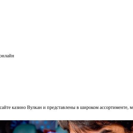
 онлайн
 сайте казино Вулкан и представлены в широком ассортименте,