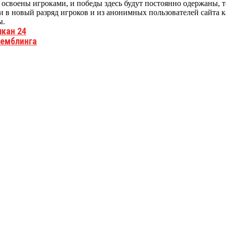
т освоены игроками, и победы здесь будут постоянно одержаны, 
и в новый разряд игроков и из анонимных пользователей сайта 
ы.
лкан 24
гемблинга