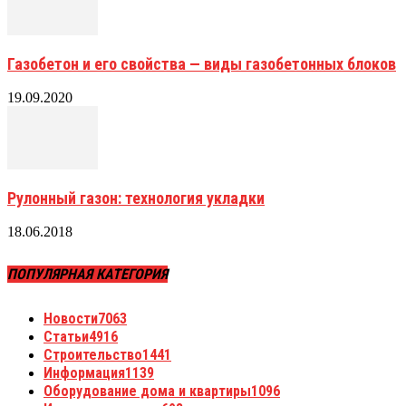
Газобетон и его свойства — виды газобетонных блоков
19.09.2020
Рулонный газон: технология укладки
18.06.2018
ПОПУЛЯРНАЯ КАТЕГОРИЯ
Новости
7063
Статьи
4916
Строительство
1441
Информация
1139
Оборудование дома и квартиры
1096