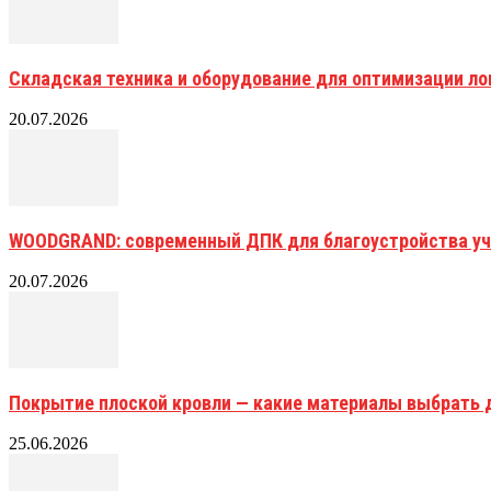
Складская техника и оборудование для оптимизации ло
20.07.2026
WOODGRAND: современный ДПК для благоустройства уч
20.07.2026
Покрытие плоской кровли — какие материалы выбрать 
25.06.2026