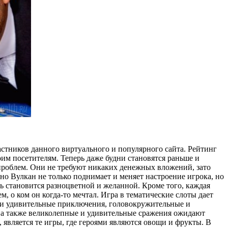
стников данного виртуального и популярного сайта. Рейтинг
м посетителям. Теперь даже будни становятся раньше и
о проблем. Они не требуют никаких денежных вложений, зато
ино Вулкан не только поднимает и меняет настроение игрока, но
нь становится разноцветной и желанной. Кроме того, каждая
м, о ком он когда-то мечтал. Игра в тематические слоты дает
е и удивительные приключения, головокружительные и
 а также великолепные и удивительные сражения ожидают
является те игры, где героями являются овощи и фрукты. В