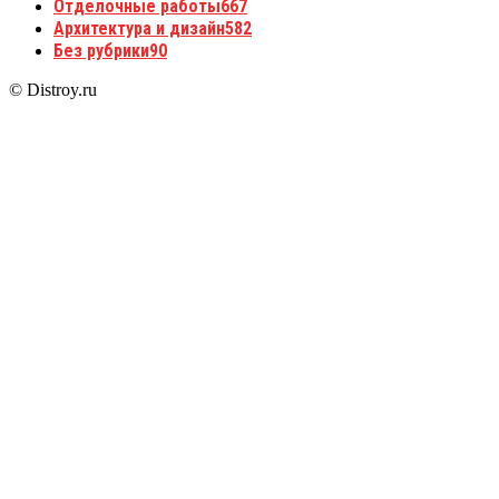
Отделочные работы
667
Архитектура и дизайн
582
Без рубрики
90
© Distroy.ru