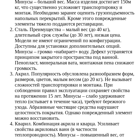
Минусы – большой вес. Масса изделия достигает 150м
кг, что существенно усложняет транспортировку и
монтаж. Необходимо заранее оценить грузоподъемность
напольных перекрытий. Кроме этого поврежденные
элементы тяжело поддаются реставрации.
Сталь. Преимущества – малый вес (до 40 кг),
длительный срок службы (до 30 лет), низкая цена.
Модели не имеют ограничений по конфигурации.
Доступны для установки дополнительных опций.
Минусы – громко «набирает» воду. Дефект устраняется
принципом закрытого пространства под ванной.
Пенопласт, минеральная вата, монтажная пена снижают
громкость.
Акрил. Популярность обусловлена разнообразием форм,
размеров, цветов, малым весом (до 20 кг). Не вызывает
сложностей транспортировки и монтажа. При
соблюдении правил эксплуатации сохраняет свойства
на протяжении 15 лет. Минусы – слабо удерживают
тепло (остывает в течение часа), требуют бережного
ухода. Абразивные чистящие средства нарушают
целостность покрытия. Однако поврежденный элемент
можно восстановить.
Кварил. Комбинация акрила и кварца. Усиливает
свойства акриловых ванн (в частности
теплопроводность). Минусы – повышенный вес, от