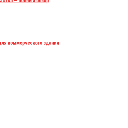
астка — полный обзор
для коммерческого здания