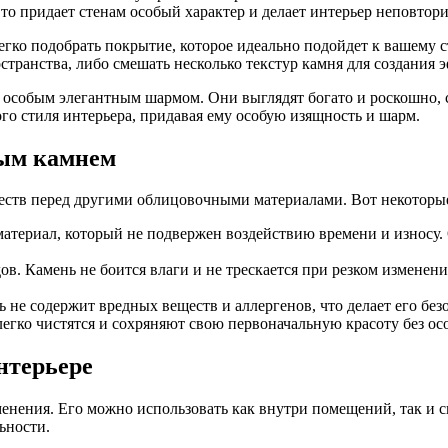
Это придает стенам особый характер и делает интерьер неповтор
легко подобрать покрытие, которое идеально подойдет к вашему 
транства, либо смешать несколько текстур камня для создания 
 особым элегантным шармом. Они выглядят богато и роскошно, 
ого стиля интерьера, придавая ему особую изящность и шарм.
ным камнем
еств перед другими облицовочными материалами. Вот некоторые
атериал, который не подвержен воздействию времени и износу.
ов. Камень не боится влаги и не трескается при резком изменен
не содержит вредных веществ и аллергенов, что делает его без
егко чистятся и сохряняют свою первоначальную красоту без ос
нтерьере
енения. Его можно использовать как внутри помещений, так и 
ьности.