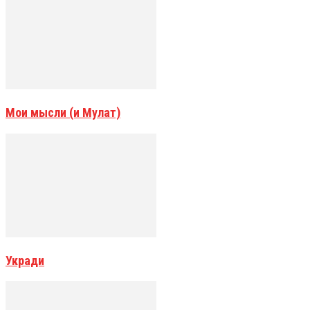
Мои мысли (и Мулат)
Укради