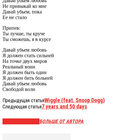
Давай убьем любовь
Не привыкай ко мне
Давай убьем, пока
Ее не стало
Припев:
Ты лучше, ты круче
Ты сможешь, я в курсе
Давай убьем любовь
Я должен стать сильней
На точке двух миров
Реальный воин
Я должен быть один
Я должен бить больней
Давай убьем любовь
Свободой воли
Wiggle (feat. Snoop Dogg)
Предыдущая статья
7 years and 50 days
Следующая статья
СХОЖИЕ СТАТЬИ
БОЛЬШЕ ОТ АВТОРА