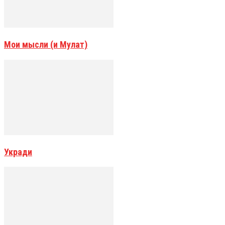
Мои мысли (и Мулат)
Укради