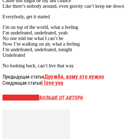
Cause this might be my last chance
Like there’s nobody around, even gravity can’t keep me down
Everybody, get it started
I’m on top of the world, what a feeling
I’m undefeated, undefeated, yeah
No one told me what I can’t be
Now I’m walking on air, what a feeling
I’m undefeated, undefeated, tonight
Undefeated
No looking back, can’t live that way
Дружба, кому это нужно
Предыдущая статья
I love you
Следующая статья
СХОЖИЕ СТАТЬИ
БОЛЬШЕ ОТ АВТОРА