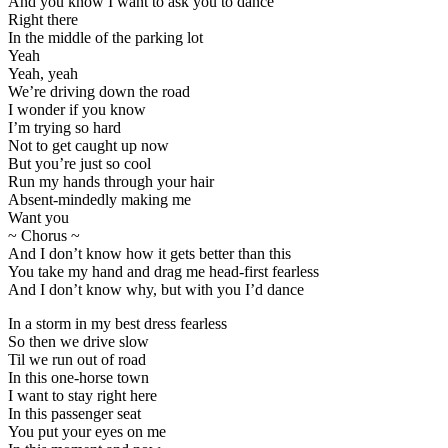
And you know I want to ask you to dance
Right there
In the middle of the parking lot
Yeah
Yeah, yeah
We’re driving down the road
I wonder if you know
I’m trying so hard
Not to get caught up now
But you’re just so cool
Run my hands through your hair
Absent-mindedly making me
Want you
~ Chorus ~
And I don’t know how it gets better than this
You take my hand and drag me head-first fearless
And I don’t know why, but with you I’d dance
In a storm in my best dress fearless
So then we drive slow
Til we run out of road
In this one-horse town
I want to stay right here
In this passenger seat
You put your eyes on me