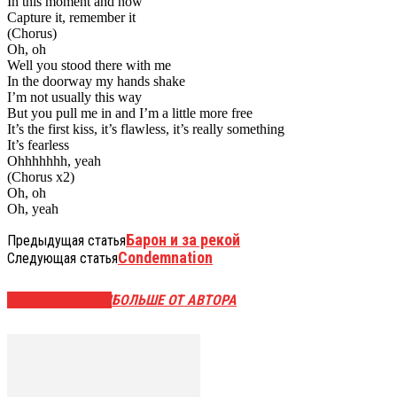
In this moment and now
Capture it, remember it
(Chorus)
Oh, oh
Well you stood there with me
In the doorway my hands shake
I’m not usually this way
But you pull me in and I’m a little more free
It’s the first kiss, it’s flawless, it’s really something
It’s fearless
Ohhhhhhh, yeah
(Chorus x2)
Oh, oh
Oh, yeah
Барон и за рекой
Предыдущая статья
Condemnation
Следующая статья
СХОЖИЕ СТАТЬИ
БОЛЬШЕ ОТ АВТОРА