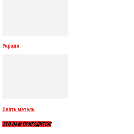
Укради
Опять метель
ЭТО ВАМ ПРИГОДИТСЯ!