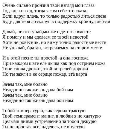
Очень сильно пронзил твой взгляд мои глаза
Года два назад, тогда я сам себе это сказал
Если вдруг плачь, то только радостью литься слеза
Буду для тебя лоза,друг в поддержку крикнул дерзай
Давай, не отступай,мы же с детства вместе
Я помогу и мы сделаем ее твоей невестой
Хоть не ровесник, но вижу точно радостные вести
Не унывай, братан, встречаемся на старом месте
И в этой песне ты простой, а она госпожа
При каждом шаге еле дыша как под острием ножа
Твои слова дрожат, этой встречей дорожа
Но ты зажги в ее сердце пожар, эта карта
Зачем так, мне больно
Нежданно так жизнь дала бой нам
Зачем так, мне больно
Нежданно так жизнь дала бой нам
Тобой температурю, как сериал трактую
Твой темперамент манит, в любви я не халтурю
Целыми днями устремленно за тобой дежурю
Ты не простая,все, надеюсь, не впустую