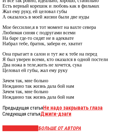
И все так ровно, идеально, хорошо, стабильно
Есть верный корешок и любовь как в фильмах
Жал ему руку, ей целовал губы
А оказалось в моей жизни были две иуды
Мое бессилие,я в тот момент на вахте севера
Любимая синяя с подругами всеми
На баре где-то сидят не в адеквате
Набрал тебе, братик, забери ее, хватит
Она прыгает в салон и тут же к тебе на перед
Я был уверен всеми, кто оказался в одной постели
Два ножа в теле,жить не хочется, сука
Целовал ей губы, жал ему руку
Зачем так, мне больно
Нежданно так жизнь дала бой нам
Зачем так, мне больно
Нежданно так жизнь дала бой нам
Не надо закрывать глаза
Предыдущая статья
Джиги-дзаги
Следующая статья
СХОЖИЕ СТАТЬИ
БОЛЬШЕ ОТ АВТОРА