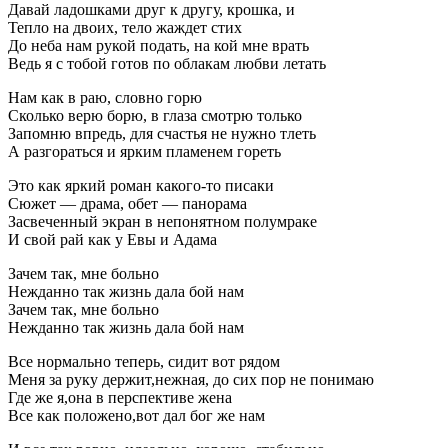
Давай ладошками друг к другу, крошка, и
Тепло на двоих, тело жаждет стих
До неба нам рукой подать, на кой мне врать
Ведь я с тобой готов по облакам любви летать
Нам как в раю, словно горю
Сколько верю борю, в глаза смотрю только
Запомню впредь, для счастья не нужно тлеть
А разгораться и ярким пламенем гореть
Это как яркий роман какого-то писаки
Сюжет — драма, обет — панорама
Засвеченный экран в непонятном полумраке
И свой рай как у Евы и Адама
Зачем так, мне больно
Нежданно так жизнь дала бой нам
Зачем так, мне больно
Нежданно так жизнь дала бой нам
Все нормально теперь, сидит вот рядом
Меня за руку держит,нежная, до сих пор не понимаю
Где же я,она в перспективе жена
Все как положено,вот дал бог же нам