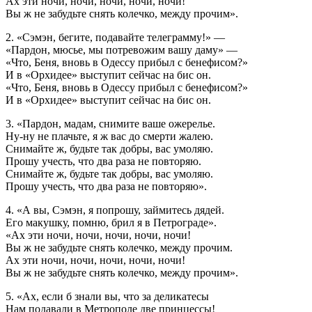
Ах эти ночи, ночи, ночи, ночи, ночи!
Вы ж не забудьте снять колечко, между прочим».
2. «Сэмэн, бегите, подавайте телеграмму!» —
«Пардон, мюсье, мы потревожим вашу даму» —
«Что, Беня, вновь в Одессу прибыл с бенефисом?»
И в «Орхидее» выступит сейчас на бис он.
«Что, Беня, вновь в Одессу прибыл с бенефисом?»
И в «Орхидее» выступит сейчас на бис он.
3. «Пардон, мадам, снимите ваше ожерелье.
Ну-ну не плачьте, я ж вас до смерти жалею.
Снимайте ж, будьте так добры, вас умоляю.
Прошу учесть, что два раза не повторяю.
Снимайте ж, будьте так добры, вас умоляю.
Прошу учесть, что два раза не повторяю».
4. «А вы, Сэмэн, я попрошу, займитесь дядей.
Его макушку, помню, брил я в Петрограде».
«Ах эти ночи, ночи, ночи, ночи, ночи!
Вы ж не забудьте снять колечко, между прочим.
Ах эти ночи, ночи, ночи, ночи, ночи!
Вы ж не забудьте снять колечко, между прочим».
5. «Ах, если б знали вы, что за деликатесы
Нам подавали в Метрополе две принцессы!