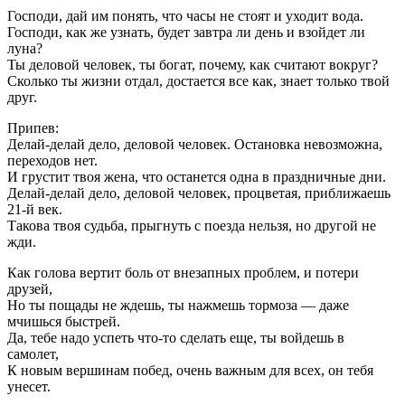
Господи, дай им понять, что часы не стоят и уходит вода.
Господи, как же узнать, будет завтра ли день и взойдет ли
луна?
Ты деловой человек, ты богат, почему, как считают вокруг?
Сколько ты жизни отдал, достается все как, знает только твой
друг.
Припев:
Делай-делай дело, деловой человек. Остановка невозможна,
переходов нет.
И грустит твоя жена, что останется одна в праздничные дни.
Делай-делай дело, деловой человек, процветая, приближаешь
21-й век.
Такова твоя судьба, прыгнуть с поезда нельзя, но другой не
жди.
Как голова вертит боль от внезапных проблем, и потери
друзей,
Но ты пощады не ждешь, ты нажмешь тормоза — даже
мчишься быстрей.
Да, тебе надо успеть что-то сделать еще, ты войдешь в
самолет,
К новым вершинам побед, очень важным для всех, он тебя
унесет.